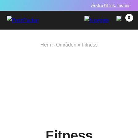
Ändra till ink. moms
0
Hem
»
Områden
»
Fitness
Fitness