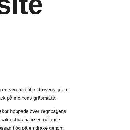
ite
 serenad till solrosens gitarr.
ack på molnens gräsmatta.
skor hoppade över regnbågens
 kaktushus hade en rullande
mössan flög på en drake genom