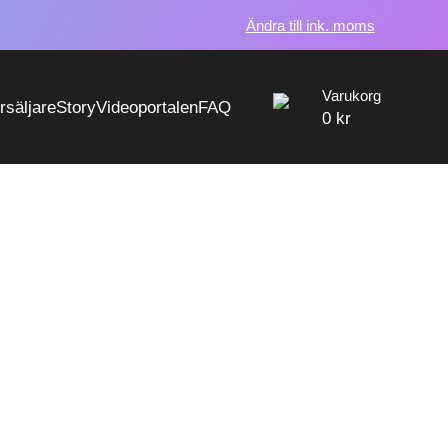
Ändra till ink. moms
Varukorg
örsäljare
Story
Videoportalen
FAQ
0
kr