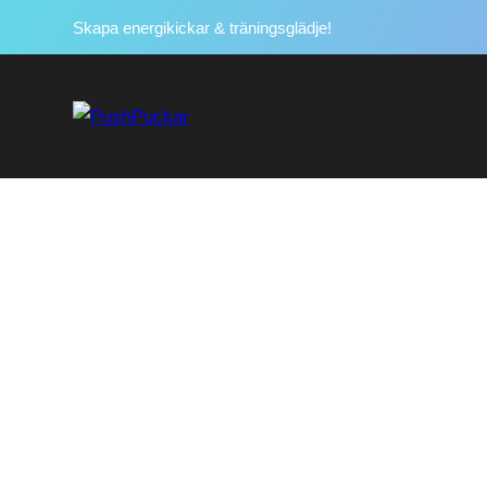
Skapa energikickar & träningsglädje!