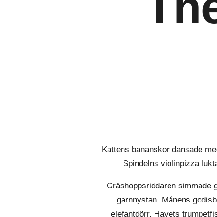
Th
Kattens bananskor dansade med 
Spindelns violinpizza lu
Gräshoppsriddaren simmade g
garnnystan. Månens godisbi
elefantdörr. Havets trumpetf