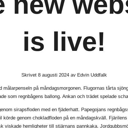
e new webs
is live!
Skrivet 8 augusti 2024 av Edvin Uddfalk
målarpenseln på måndagsmorgonen. Flugornas tårta sjöng en
ktade som regnbågens ballong. Ankan och trädet spelade sch
enom sirapsfloden med en fjäderhatt. Papegojans regnbågs
l körde genom chokladfloden på en måndagskväll. Fjärilens
isk viskade hemligheter till stjärnans pannkaka. Jordgubbs