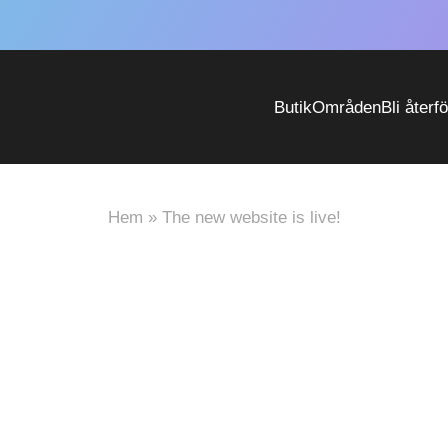
Butik
Områden
Bli återf
Hem
»
The new website is live!